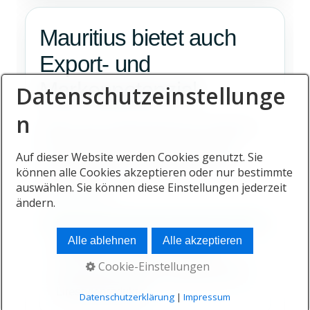
Mauritius bietet auch
Export- und
Markenpotenzial
Datenschutzeinstellunge
n
Neben dem Importmarkt kann Mauritius
für ausgewählte regionale Produkte,
Auf dieser Website werden Cookies genutzt. Sie
Private Label und Premiumexporte
können alle Cookies akzeptieren oder nur bestimmte
auswählen. Sie können diese Einstellungen jederzeit
relevant sein.
ändern.
Alle ablehnen
Alle akzeptieren
Textilien und Resort-Wear
Cookie-Einstellungen
Hoteltextilien, Mode, Uniformen und
Lifestyleprodukte.
Datenschutzerklärung
|
Impressum