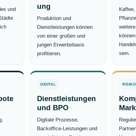
ung
des und
Kaffee
Städte
Pflanz
Produktion und
ich
weitere
Dienstleistungen können
können 
von einer großen und
Handels
jungen Erwerbsbasis
sein.
profitieren.
DIGITAL
RISIKO
pote
Dienstleistungen
Komp
und BPO
Markt
g,
Digitale Prozesse,
Regulie
Backoffice-Leistungen und
Partner