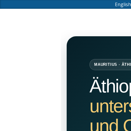
English
MAURITIUS · ÄTH
Äthio
unter
und 