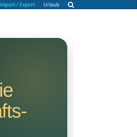
Import / Export
Urlaub
ie
fts-