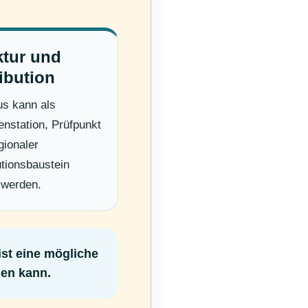
ktur und
ribution
us kann als
nstation, Prüfpunkt
gionaler
utionsbaustein
 werden.
ist eine mögliche
den kann.