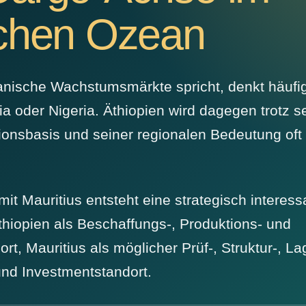
schen Ozean
anische Wachstumsmärkte spricht, denkt häufig
ia oder Nigeria. Äthiopien wird dagegen trotz s
ionsbasis und seiner regionalen Bedeutung of
mit Mauritius entsteht eine strategisch interess
thiopien als Beschaffungs-, Produktions- und
ort, Mauritius als möglicher Prüf-, Struktur-, La
 und Investmentstandort.