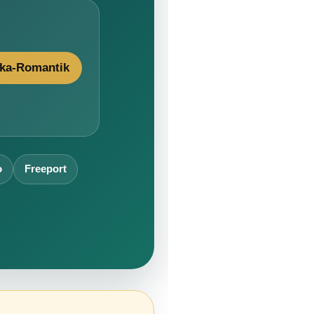
ika-Romantik
o
Freeport