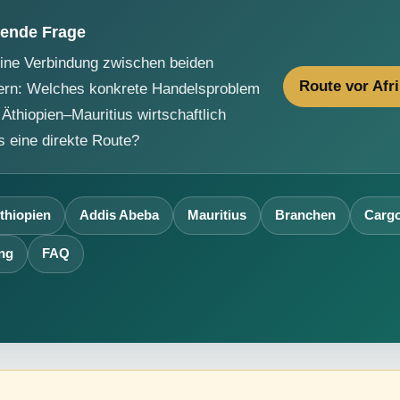
dende Frage
eine Verbindung zwischen beiden
Route vor Afr
rn: Welches konkrete Handelsproblem
Äthiopien–Mauritius wirtschaftlich
s eine direkte Route?
thiopien
Addis Abeba
Mauritius
Branchen
Carg
ng
FAQ