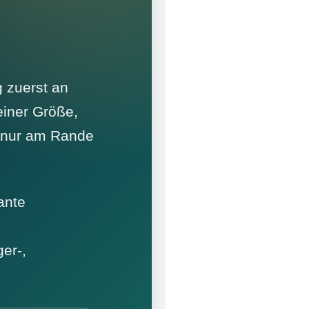
 zuerst an
einer Größe,
t nur am Rande
ante
ger-,