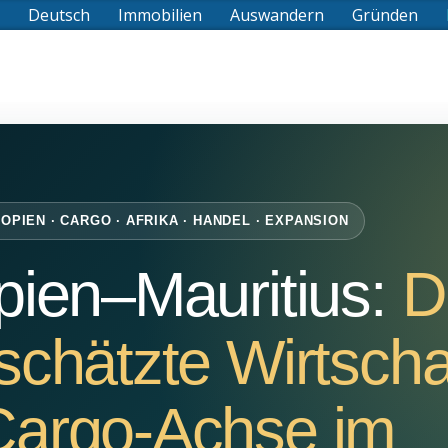
Deutsch
Immobilien
Auswandern
Gründen
IOPIEN · CARGO · AFRIKA · HANDEL · EXPANSION
pien–Mauritius:
D
schätzte Wirtscha
Cargo-Achse im