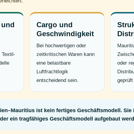
rleichtert.
 und
Cargo und
Stru
Geschwindigkeit
Dist
Bei hochwertigen oder
Mauriti
Textil-
zeitkritischen Waren kann
Zwische
elle
eine belastbare
oder re
Luftfrachtlogik
Distrib
entscheidend sein.
geprüft
en–Mauritius ist kein fertiges Geschäftsmodell. Sie 
f der ein tragfähiges Geschäftsmodell aufgebaut wer