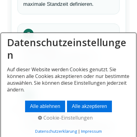
maximale Standzeit definieren.
Datenschutzeinstellunge
Partner prüfen
n
Lizenz, Erfahrung, Haftung und
Kostenstruktur bewerten.
Auf dieser Website werden Cookies genutzt. Sie
können alle Cookies akzeptieren oder nur bestimmte
auswählen. Sie können diese Einstellungen jederzeit
ändern.
Alle ablehnen
Alle akzeptieren
Gesamtkosten berechnen
Cookie-Einstellungen
Transport, Handling, Lagerung,
Versicherung und Distribution addieren.
Datenschutzerklärung
|
Impressum