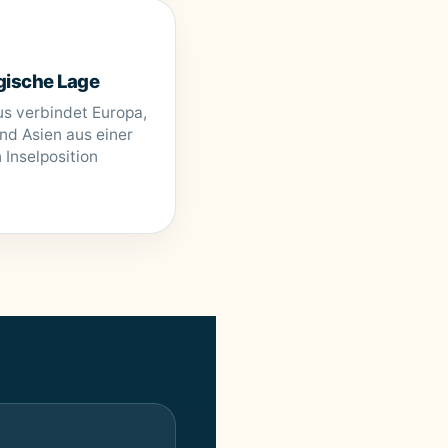
gische Lage
us verbindet Europa,
und Asien aus einer
 Inselposition