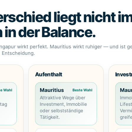
rschied liegt nicht i
in der Balance.
ingapur wirkt perfekt. Mauritius wirkt ruhiger — und ist g
re Entscheidung.
Aufenthalt
Inves
Mauritius
Maur
te Wahl
Beste Wahl
Attraktive Wege über
Immob
tag
Investment, Immobilie
Lifes
oder selbstständige
Vermö
Tätigkeit.
greif