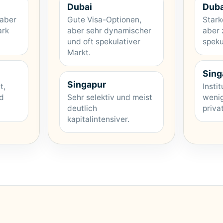
Dubai
Duba
 aber
Gute Visa-Optionen,
Stark
ark
aber sehr dynamischer
aber 
und oft spekulativer
speku
Markt.
Sing
Singapur
t,
Instit
nd
Sehr selektiv und meist
wenig
deutlich
priva
kapitalintensiver.