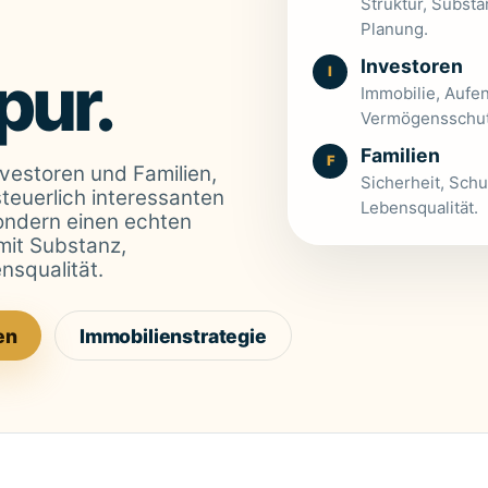
Struktur, Substa
Planung.
Investoren
pur.
I
Immobilie, Aufen
Vermögensschut
Familien
F
vestoren und Familien,
Sicherheit, Schu
steuerlich interessanten
Lebensqualität.
ondern einen echten
mit Substanz,
nsqualität.
en
Immobilienstrategie