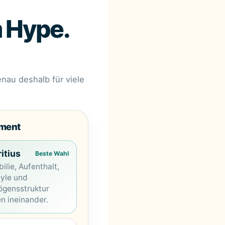
m Hype.
enau deshalb für viele
tment
itius
Beste Wahl
ilie, Aufenthalt,
tyle und
gensstruktur
en ineinander.