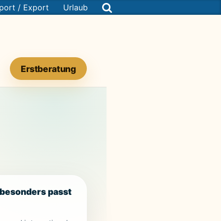
port / Export
Urlaub
Erstberatung
 besonders passt