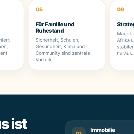
05
06
Für Familie und
Strate
Ruhestand
Mauriti
niert
Sicherheit, Schulen,
Afrika 
ben,
Gesundheit, Klima und
stabilen
ment
Community sind zentrale
heraus.
Vorteile.
s ist
Immobilie
01