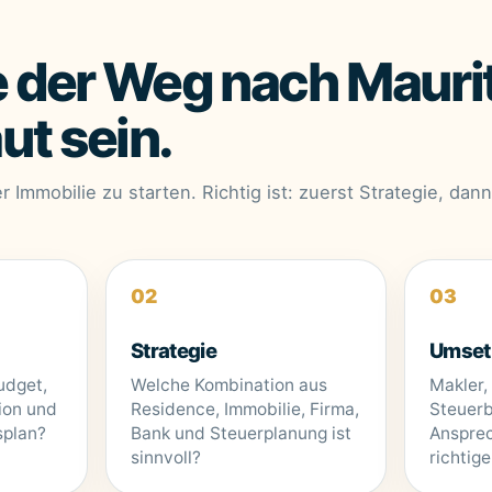
e der Weg nach Mauri
ut sein.
er Immobilie zu starten. Richtig ist: zuerst Strategie, dan
Strategie
Umset
udget,
Welche Kombination aus
Makler,
tion und
Residence, Immobilie, Firma,
Steuerb
splan?
Bank und Steuerplanung ist
Ansprec
sinnvoll?
richtig