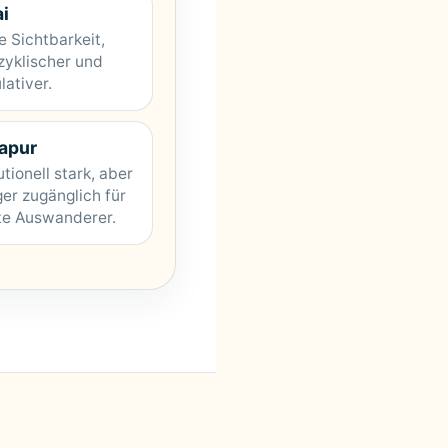
i
e Sichtbarkeit,
zyklischer und
lativer.
apur
utionell stark, aber
er zugänglich für
te Auswanderer.