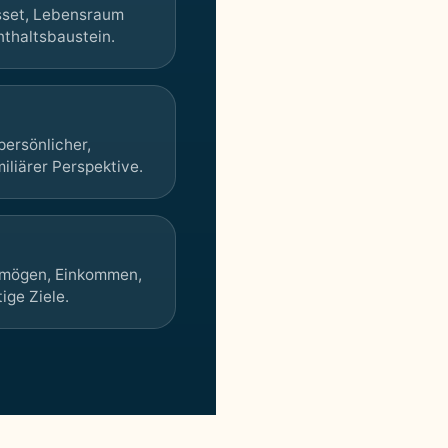
sset, Lebensraum
nthaltsbaustein.
persönlicher,
iliärer Perspektive.
rmögen, Einkommen,
ige Ziele.