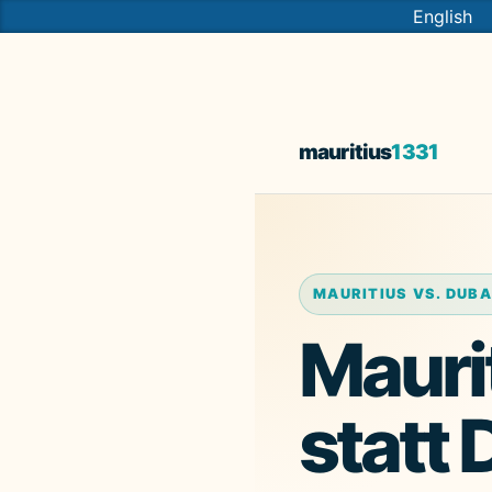
English
mauritius
1331
MAURITIUS VS. DUBA
Mauri
statt 