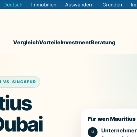
Deutsch
Immobilien
Auswandern
Gründen
Im
Vergleich
Vorteile
Investment
Beratung
I VS. SINGAPUR
tius
Dubai
Für wen Mauritius
Unternehmer
U