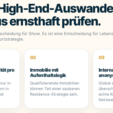
High-End-Auswande
s ernsthaft prüfen.
tscheidung für Show. Es ist eine Entscheidung für Lebens
ortstrategie.
02
03
tät pro
Immobilie mit
Interna
Aufenthaltslogik
anon
 nur in
Qualifizierende Immobilien
Global 
rn in
können Teil einer sauberen
übersch
nd
Residence-Strategie sein.
echte K
Netzwe