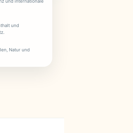
nz und internationale
thalt und
z.
len, Natur und