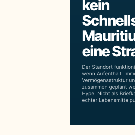
kein
Schnell
Mauritiu
eine Str
Der Standort funktioni
wenn Aufenthalt, Immo
Vermögensstruktur un
zusammen geplant wer
Hype. Nicht als Briefk
echter Lebensmittelpu